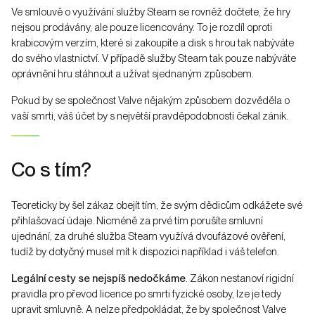
Ve smlouvě o využívání služby Steam se rovněž dočtete, že hry
nejsou prodávány, ale pouze licencovány. To je rozdíl oproti
krabicovým verzím, které si zakoupíte a disk s hrou tak nabýváte
do svého vlastnictví. V případě služby Steam tak pouze nabýváte
oprávnění hru stáhnout a užívat sjednaným způsobem.
Pokud by se společnost Valve nějakým způsobem dozvěděla o
vaší smrti, váš účet by s největší pravděpodobností čekal zánik.
Co s tím?
Teoreticky by šel zákaz obejít tím, že svým dědicům odkážete své
přihlašovací údaje. Nicméně za prvé tím porušíte smluvní
ujednání, za druhé služba Steam využívá dvoufázové ověření,
tudíž by dotyčný musel mít k dispozici například i váš telefon.
Legální cesty se nejspíš nedočkáme
. Zákon nestanoví rigidní
pravidla pro převod licence po smrti fyzické osoby, lze je tedy
upravit smluvně. A nelze předpokládat, že by společnost Valve