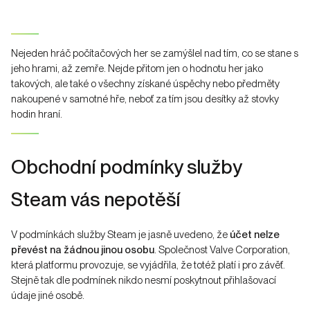
Nejeden hráč počítačových her se zamýšlel nad tím, co se stane s
jeho hrami, až zemře. Nejde přitom jen o hodnotu her jako
takových, ale také o všechny získané úspěchy nebo předměty
nakoupené v samotné hře, neboť za tím jsou desítky až stovky
hodin hraní.
Obchodní podmínky služby
Steam vás nepotěší
V podmínkách služby Steam je jasně uvedeno, že
účet nelze
převést na žádnou jinou osobu
. Společnost Valve Corporation,
která platformu provozuje, se vyjádřila, že totéž platí i pro závěť.
Stejně tak dle podmínek nikdo nesmí poskytnout přihlašovací
údaje jiné osobě.