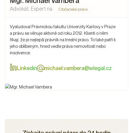
Mgr. Michael Vambera
Advokát
, Expert na
Občanské právo
Vystudoval Právnickou fakultu Univerzity Karlovy v Praze
a právu se věnuje aktivně od roku 2012. Klienti o něm
říkají, že je nejlepší právník na trestní právo. To také patří k
jeho oblíbeným, hned vedle práva nemovitostí nebo
insolvence.
Linkedin
michael.vambera@wlegal.cz