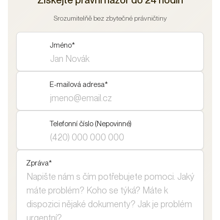
Získejte právní názor do 24 hodin
Srozumitelňě bez zbytečné právničtiny
Jméno
*
E-mailová adresa
*
Telefonní číslo (Nepovinné)
Zpráva
*