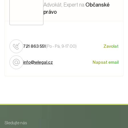
Advokát
, Expert na
Občanské
právo
721 863 551
(Po - Pá, 9-17:00)
Zavolat
info@wlegal.cz
Napsat email
Sledujte nás