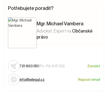
Potřebujete poradit?
Mgr. Michael Vambera
Advokát
, Expert na
Občanské
právo
721 863 551
(Po - Pá, 9-17:00)
Zavolat
info@wlegal.cz
Napsat email