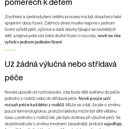
poměrech k dětem
Zrychlení a zjednodušení celého procesu má být dosaženo také
spojením obou řízení. Zatímco dnes musíte nejprve v jednom
řízení vyřešit péči, výživné a další otázky týkající se nezletilých
dětí, a teprve poté vás čeká druhé řízení o rozvodu,
nově se vše
vyřeší v jednom jediném řízení
.
Už žádná výlučná nebo střídavá
péče
Novela upouští od rozhodování, zda bude dítě svěřeno do péče
jednoho z rodičů nebo do střídavé péče.
Nově pouze určí
rozsah péče každého z rodičů
. Může se zdát, že jde o změnu
pouze terminologickou, protože fakticky může být dítě většinu
času u jednoho z rodičů tak, jak bylo dodnes při výlučné péči. Ve
skutečnosti jde o změnu mnohem zásadnější, protože
vyjadřuje,