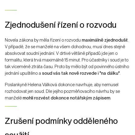
Zjednodušení řízení o rozvodu
Novela zákona by měla řízení o rozvodu
maximálně zjednoduši
t.
V případě, že se manželé na všem dohodnou, musí dnes stejně
absolvovat soudní jednání. V drtivé většině případů jde jen o
formalitu, která trvá maximálně 15 minut. Pro účastníky i soud je to
tak víceméně ztráta času. Proto by mělo být od povinného ústního
jednání upuštěno a
soud vás tak nově rozvede i "na dálku"
.
Poslankyně Helena Válková dokonce navrhuje, aby nemusel
rozhodovat jen soud. Dle jejího pozměňovacího návrhu by se
manželé
mohli rozvést dokonce notářským zápisem
.
Zrušení podmínky odděleného
soužití